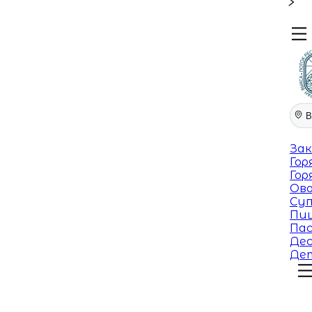
В
Зак
Гор
Гор
Ов
Су
Пи
Па
Де
Де