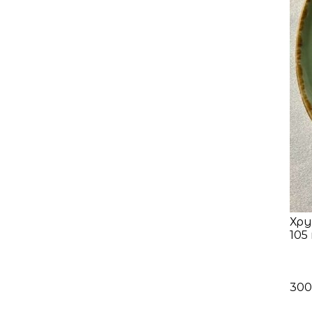
Хру
105 
300