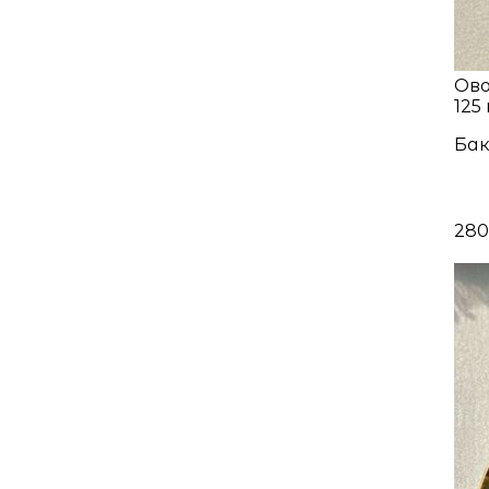
Ово
125 
Бак
280