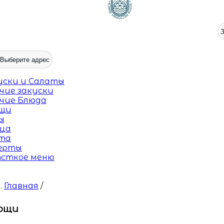
З
Выберите адрес
уски и Салаты
ячие закуски
ячие Блюда
щи
ы
ца
та
ерты
сткое меню
Главная
/
ощи