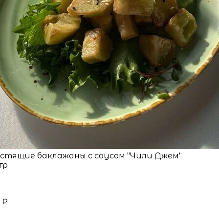
стящие баклажаны с соусом "Чили Джем"
гр
 ₽