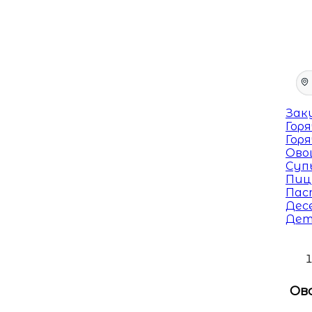
Зак
Гор
Гор
Ово
Суп
Пиц
Пас
Дес
Дет
Ов