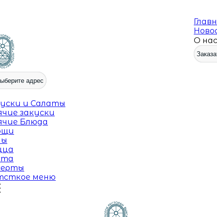
Глав
Ново
О на
Заказа
ыберите адрес
уски и Салаты
ячие закуски
ячие Блюда
ощи
пы
цца
ста
серты
тсткое меню