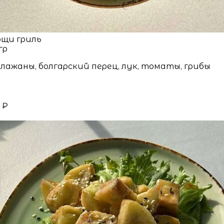
щи гриль
гр
лажаны, болгарский перец, лук, томаты, грибы
 ₽